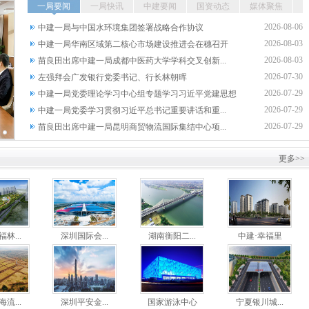
一局要闻
一局快讯
中建要闻
国资动态
媒体聚焦
2026-08-06
中建一局与中国水环境集团签署战略合作协议
2026-08-03
中建一局华南区域第二核心市场建设推进会在穗召开
2026-08-03
苗良田出席中建一局成都中医药大学学科交叉创新...
2026-07-30
左强拜会广发银行党委书记、行长林朝晖
2026-07-29
中建一局党委理论学习中心组专题学习习近平党建思想
2026-07-29
中建一局党委学习贯彻习近平总书记重要讲话和重...
2026-07-29
苗良田出席中建一局昆明商贸物流国际集结中心项...
更多>>
林...
深圳国际会...
湖南衡阳二...
中建·幸福里
流...
深圳平安金...
国家游泳中心
宁夏银川城...