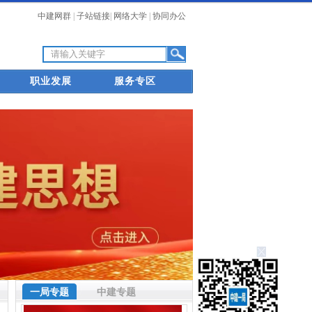
中建网群
|
子站链接
|
网络大学
|
协同办公
职业发展
服务专区
一局专题
中建专题