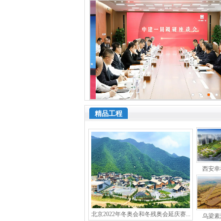
精品工程
西安幸福
北京2022年冬奥会和冬残奥会延庆赛...
乌梁素海