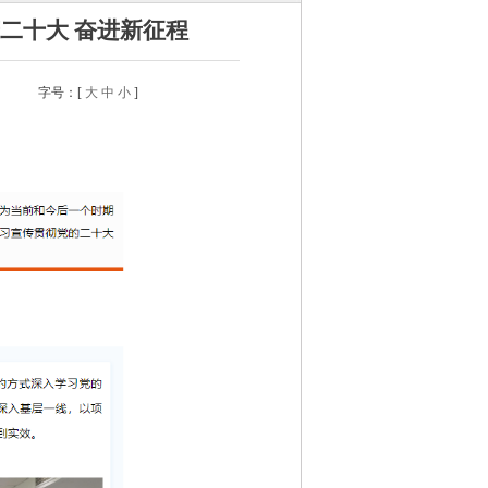
二十大 奋进新征程
字号：[
大
中
小
]