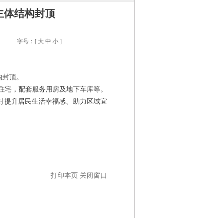
主体结构封顶
字号：[
大
中
小
]
构封顶。
住宅，配套服务用房及地下车库等。
对提升居民生活幸福感、助力区域宜
打印本页
关闭窗口