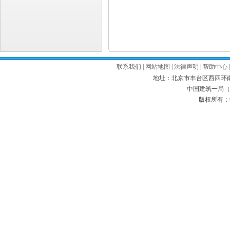
联系我们
|
网站地图
|
法律声明
|
帮助中心
地址：北京市丰台区西四环南路52号
中国建筑一局（集
版权所有：