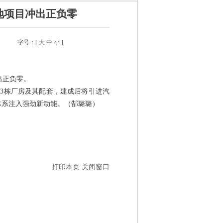
地项目冲出正负零
字号：[
大
中
小
]
出正负零。
3栋厂房及其配套，建成后将引进汽
体系注入强劲新动能。（郜璐璐）
打印本页
关闭窗口