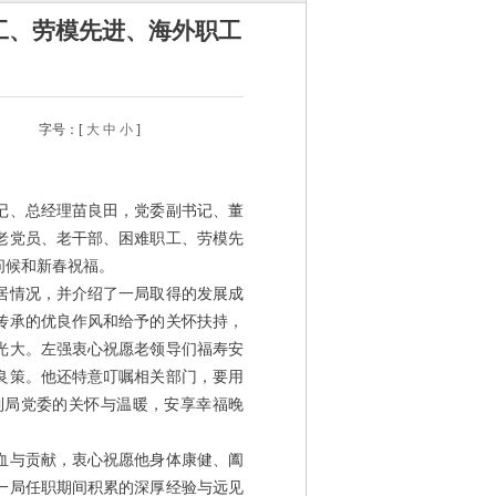
工、劳模先进、海外职工
字号：[
大
中
小
]
、总经理苗良田，党委副书记、董
老党员、老干部、困难职工、劳模先
问候和新春祝福。
情况，并介绍了一局取得的发展成
传承的优良作风和给予的关怀扶持，
光大。左强衷心祝愿老领导们福寿安
良策。他还特意叮嘱相关部门，要用
到局党委的关怀与温暖，安享幸福晚
与贡献，衷心祝愿他身体康健、阖
一局任职期间积累的深厚经验与远见