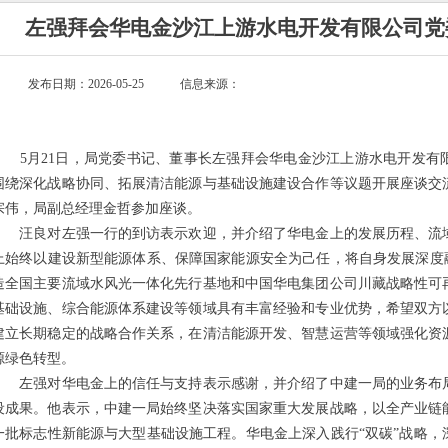
左强拜会华电金沙江上游水电开发有限公司党
发布日期：2026-05-25
信息来源：
5月21日，局党委书记、董事长左强拜会华电金沙江上游水电开发有
围绕深化战略协同、拓展清洁能源与基础设施建设合作等议题开展座谈交
宗伟，局副总经理金哲参加座谈。
汪良对左强一行的到访表示欢迎，并介绍了华电金上的发展历程、流域
上始终以建设新型能源体系、保障国家能源安全为己任，将自身发展深度融
造全国主要流域水风光一体化先行基地和中国华电集团公司川藏战略性可
基础设施、综合能源体系建设等领域具有丰富经验和专业优势，希望双方
建立长期稳定的战略合作关系，在清洁能源开发、智慧运营等领域强化资
源绿色转型。
左强对华电金上的信任与支持表示感谢，并介绍了中建一局的业务布局
设成果。他表示，中建一局始终坚决落实国家重大发展战略，以全产业链
一批标志性新能源与大型基础设施工程。华电金上深入践行“双碳”战略，