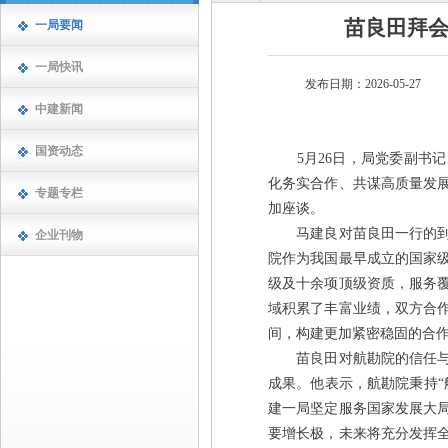
苗良田拜
一局要闻
一局快讯
发布日期：2026-05-27
中建新闻
国资动态
5月26日，局党委副书记
化务实合作、共谋高质量发
专题专栏
加座谈。
马建良对苗良田一行的到访
企业刊物
院作为我国最早成立的国家
级及十余项顶级资质，服务
域积累了丰富业绩，双方合
间，构建更加紧密稳固的合
苗良田对航勘院的信任与支
成果。他表示，航勘院秉持“
建一局坚定服务国家发展大
要增长极，未来将充分发挥